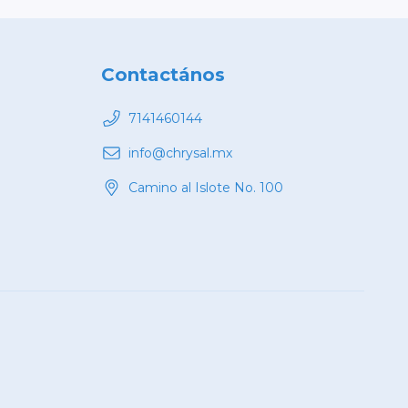
Contactános
7141460144
info@chrysal.mx
Camino al Islote No. 100