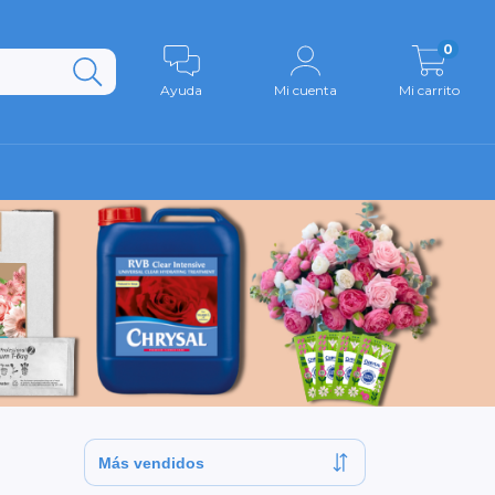
0
Ayuda
Mi cuenta
Mi carrito